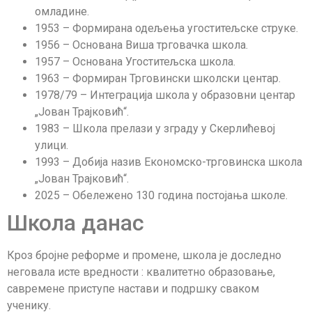
омладине.
1953 – Формирана одељења угоститељске струке.
1956 – Основана Виша трговачка школа.
1957 – Основана Угоститељска школа.
1963 – Формиран Трговински школски центар.
1978/79 – Интеграција школа у образовни центар
„Јован Трајковић“.
1983 – Школа прелази у зграду у Скерлићевој
улици.
1993 – Добија назив Економско-трговинска школа
„Јован Трајковић“.
2025 – Обележено 130 година постојања школе.
Школа данас
Кроз бројне реформе и промене, школа је доследно
неговала исте вредности : квалитетно образовање,
савремене приступе настави и подршку сваком
ученику.