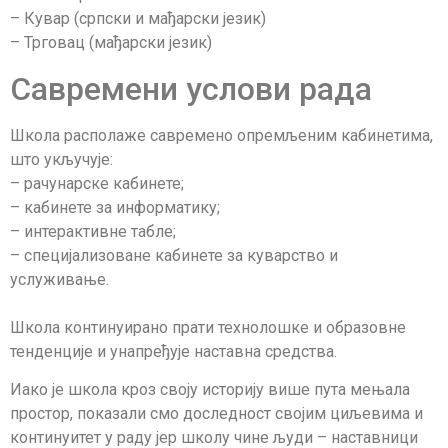
– Кувар (српски и мађарски језик)
– Трговац (мађарски језик)
Савремени услови рада
Школа располаже савремено опремљеним кабинетима,
што укључује:
– рачунарске кабинете;
– кабинете за информатику;
– интерактивне табле;
– специјализоване кабинете за куварство и
услуживање.
Школа континуирано прати технолошке и образовне
тенденције и унапређује наставна средства.
Иако је школа кроз своју историју више пута мењала
простор, показали смо доследност својим циљевима и
континуитет у раду јер школу чине људи – наставници