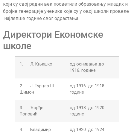
који су свој радни век посветили образовању младих и
бројне генерације ученика које су у овој школи провелe
најлепше године свог одрастања.
Директори Економске
школе
1. Л. Књашко
од оснивања до
1916. године
2. Ј. Турцер Ш.
од 1916. до 1918.
Шимон
године
3. Ђорђе
од 1918. до 1920.
Поповић
године
4. Владимир
од 1920. до 1924.