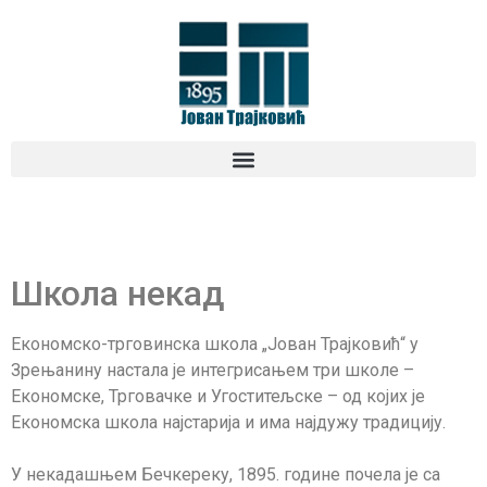
Школа некад
Економско-трговинска школа „Јован Трајковић“ у
Зрењанину настала је интегрисањем три школе –
Економске, Трговачке и Угоститељске – од којих је
Економска школа најстарија и има најдужу традицију.
У некадашњем Бечкереку, 1895. године почела је са