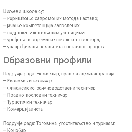
Циљеви школе су:
– коришћење савремених метода наставе;
– јачање компетенција запослених;
– подршка талентованим ученицима;
– уређење и опремање школског простора;
– унапређивање квалитета наставног процеса.
Образовни профили
Подручје рада: Економија, право и администрација:
– Економски техничар
– Финансијско-рачуноводствени техничар
– Правно-пословни техничар
– Туристички техничар
– Комерцијалиста
Подручје рада: Трговина, угоститељство и туризам:
– Конобар