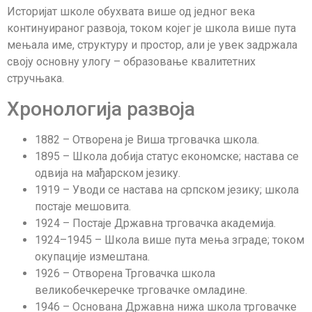
Историјат школе обухвата више од једног века
континуираног развоја, током којег је школа више пута
мењала име, структуру и простор, али је увек задржала
своју основну улогу – образовање квалитетних
стручњака.
Хронологија развоја
1882 – Отворена је Виша трговачка школа.
1895 – Школа добија статус економске; настава се
одвија на мађарском језику.
1919 – Уводи се настава на српском језику; школа
постаје мешовита.
1924 – Постаје Државна трговачка академија.
1924–1945 – Школа више пута мења зграде; током
окупације измештана.
1926 – Отворена Трговачка школа
великобечкеречке трговачке омладине.
1946 – Основана Државна нижа школа трговачке