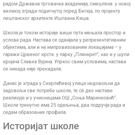
радом Државна трговачка академија, смештена у новој
великој згради подигнутој поред Бегеја, по пројекту
пештанског архитекте Иштвана Киша.
Школа је током историје више пута мењала простор и
услове рада. Настава се одвијала у репрезентативним
објектима, али и на импровизованим локацијама – у
гаражи Црвеног крста у парку „Планкрет“, као и у шупи
кројача Славка Вујина. Упркос свим условима, настава
се никада није прекидала.
Данас је зграда у Скерлићевој улици недовољна да
задовољи све потребе школе, те се део наставе
реализује и у учионицама ОШ „Соња Маринковић“.
Школа тренутно има 25 одељења, два подручја рада и
седам образовних профила.
Историјат школе