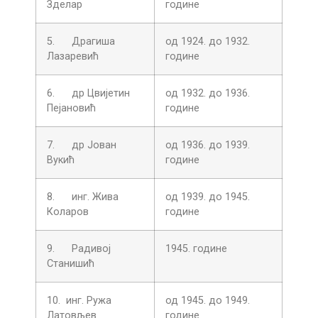
Зделар
године
5. Драгиша
од 1924. до 1932.
Лазаревић
године
6. др Цвијетин
од 1932. до 1936.
Пејановић
године
7. др Јован
од 1936. до 1939.
Вукић
године
8. инг. Жива
од 1939. до 1945.
Коларов
године
9. Радивој
1945. године
Станишић
10. инг. Ружа
од 1945. до 1949.
Латовљев
године