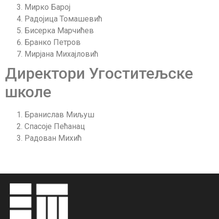
Мирко Барој
Радојица Томашевић
Бисерка Марчићев
Бранко Петров
Мирјана Михајловић
Директори Угоститељске
школе
Бранислав Миљуш
Спасоје Пећанац
Радован Михић