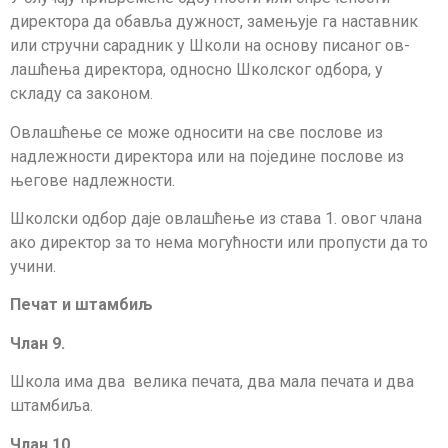
директора да обав­ља дуж­ност, замењује га наставник
или стручни сарадник у Школи на ос­нову писаног ов­
лаш­ћења директора, односно Школског одбора, у
складу са за­ко­ном.
Овлашћење се може односити на све послове из
надлежности директора или на поједине послове из
његове надлежности.
Школски одбор даје овлашћење из става 1. овог члана
ако директор за то нема мо­гућности или пропусти да то
учини.
Печат и штамбиљ
Члан 9.
Школа има два велика печата, два мала печата и два
штамбиља.
Члан 10.