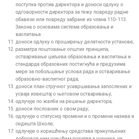
поступка против директора и доноси одлуку о
одговорности директора за тежу повреду радне
обавезе или повреду забране из члана 110-113.
Закона о основама система образовања и
васпитања
доноси одлуку о проширењу делатности установе;
разматра поштовање општих принципа,
остваривање циљева образовања и васпитања и
стандарда образовних постигнућа и предузима
мере за побољшање услова рада и остваривање
образовно-васпитног рада;
доноси план стручног усавршавања запослених и
усваја извештај о његовом остваривању;
одлучује по жалби на решење директора;
доноси пословник о свом раду;
одлучује о статусној промени и о промени назива и
седишта Школе;
одлучује о коришћењу средстава прикупљених
добровољним учешћем родитеља ученика, на