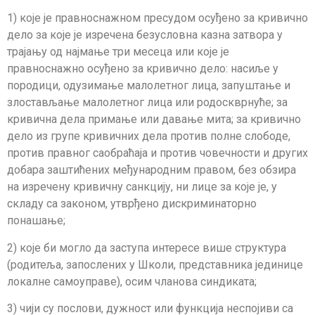
1) које је правноснажном пресудом осуђено за кривично
дело за које је изре­че­на безусловна казна затвора у
трајању од најмање три месеца или које је
правноснажно осуђено за кривично дело: насиље у
породици, одузимање малолетног лица, запушта­ње и
злостављање малолетног лица или родоскврнуће; за
кривична дела примање или давање мита; за кривично
дело из групе кривичних дела против полне слободе,
против правног саобраћаја и против човечности и других
добара заштићених међународним правом, без обзира
на изречену кривичну санкцију, ни лице за које је, у
складу са законом, утврђено дискриминаторно
понашање;
2) које би могло да заступа интересе више структура
(родитеља, запослених у Школи, представника јединице
локалне самоуправе), осим чланова синдиката;
3) чији су послови, дужност или функција неспојиви са