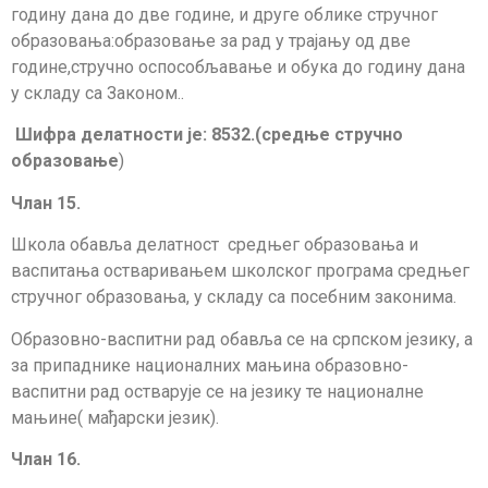
годину дана до две године, и друге облике стручног
образовања:образовање за рад у трајању од две
године,стручно оспособљавање и обука до годину дана
у складу са Законом..
Шифра делатности је: 8532.(средње стручно
образовање
)
Члан 15.
Школа обавља делатност средњег образовања и
васпитања остваривањем школ­­ског програма средњег
стручног образовања, у складу са посебним законима.
Образовно-васпитни рад обавља се на српском језику, а
за припаднике националних мањина образовно-
васпитни рад остварује се на језику те националне
мањине( мађарски језик).
Члан 16.