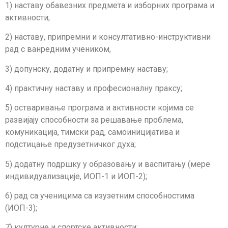
1) наставу обавезних предмета и изборних програма и
активности;
2) наставу, припремни и консултативно-инструктивни
рад с ванредним учени­ком,
3) допунску, додатну и припремну наставу;
4) практичну наставу и професионалну праксу;
5) остваривање програма и активности којима се
развијају способности за ре­ша­ва­ње про­блема,
комуникација, тимски рад, самоиницијатива и
подстицање предузет­нич­­ког духа;
5) додатну подршку у образовању и васпитању (мере
индивидуализације, ИОП-1 и ИОП-2);
6) рад са ученицима са изузетним способностима
(ИОП-3);
7) културне и спортске активности;