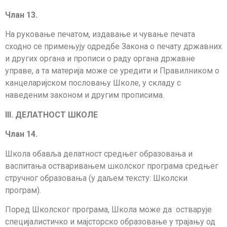
Члан 13.
На руковање печатом, издавање и чување печата
сходно се примењују одредбе Закона о печату државних
и других органа и прописи о раду органа државне
управе, а та материја може се уредити и Правилником о
канцеларијском пословању Школе, у складу с
наведеним законом и другим прописима.
III
. ДЕЛАТНОСТ ШКОЛЕ
Члан 14.
Школа обавља делатност средњег образовања и
васпитања остваривањем школ­­ског програма средњег
стручног образовања (у даљем тексту: Школски
програм).
Поред Школског програма, Школа може да остварује
специјалистичко и мајсторско образовање у трајању од