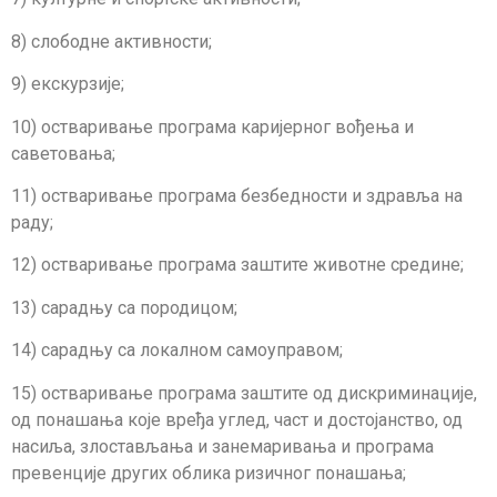
8) слободне активности;
9) екскурзије;
10) остваривање програма каријерног вођења и
саветовања;
11) остваривање програма безбедности и здравља на
раду;
12) остваривање програма заштите животне средине;
13) сарадњу са породицом;
14) сарадњу са локалном самоуправом;
15) остваривање програма заштите од дискриминације,
од понашања које вређа углед, част и достојанство, од
насиља, злостављања и занемаривања и програма
превенције других облика ризичног понашања;