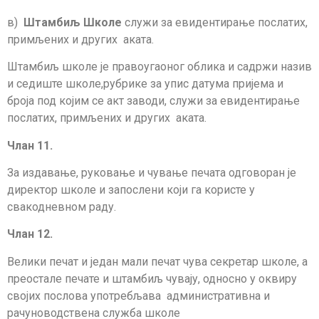
в)
Штамбиљ Школе
служи за евидентирање послатих,
примљених и других аката.
Штамбиљ школе је правоугаоног облика и садржи назив
и седиште школе,рубрике за упис датума пријема и
броја под којим се акт заводи, служи за евидентирање
послатих, примљених и других аката.
Члан 11.
За издавање, руковање и чување печата одговоран је
директор школе и запослени који га користе у
свакодневном раду.
Члан 12.
Велики печат и један мали печат чува секретар школе, а
преостале печате и штамбиљ чувају, односно у оквиру
својих послова употребљава административна и
рачуноводствена служба школе