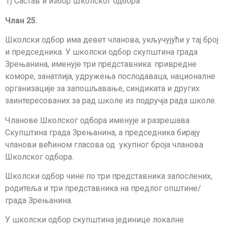
1) Састав и избор Школског одбора
Члан 25.
Школски одбор има девет чланова, укључујући у тај број
и председника. У школски одбор скупштина града
Зрењанина, именује три представника: привредне
коморе, занатлија, удружења послодаваца, националне
организације за запошљавање, синдиката и других
заинтересованих за рад школе из подручја рада школе.
Чланове Школског одбора именује и разрешава
Скупштина града Зрењанина, а председника бирају
чланови већином гласова од укупног броја чланова
Школског одбора.
Школски одбор чине по три представника запослених,
родитеља и три пред­ставника на предлог општине/
града Зрењанина.
У школски одбор скупштина јединице локалне