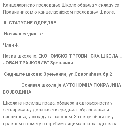
Канцеларијско пословање Школе обавља у складу са
Правилником о канцеларијском пословању Школе.
II
. СТАТУСНЕ ОДРЕДБЕ
Назив и седиште
Члан 4.
Назив школе је:
ЕКОНОМСКО-ТРГОВИНСКА ШКОЛА „
ЈОВАН ТРАЈКОВИЋ” Зрењанин.
Седиште школе
: Зрењанин, ул.Скерлићева бр 2
Оснивач школе ј
е
А
УТОНОМНА ПОКРАЈИНА
ВОЈВОДИНА
.
Школа је носилац права, обавеза и одговорности у
остваривању делатности средњег образовања и
васпитања, у складу са законом. За своје обавезе у
правном промету са трећим лицима школа одговара