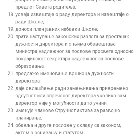
предлог Савета родитеља;
усваја извештаје о раду директора и извештаје о
раду Школе;
доноси план јавних набавки Школе;
прати наступање законских разлога за престанак
дужности директора и о њима обавештава
министра надлежног за послове просвете односно
покрајинског секретара надлежног за послове
образовања;
предлаже именовање вршиоца дужности
директора;
даје овлашћење ради замењивања привремено
одсутног или спреченог директора уколико сам
директор није у могућности да то учини;
именује чланове Стручног актива за развојно
планирање;
обавља и друге послове у складу са законом,
актом о оснивању и статутом.