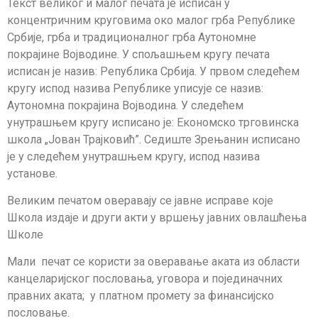
Текст великог и малог печата је исписан у
концентричним круговима око малог грба Рeпублике
Србије, грба и традиционалног грба Аутономне
покрајине Војводине. У спољашњем кругу печата
исписан је назив: Република Србија. У првом следећем
кругу испод назива Републике уписује се назив:
Аутономна покрајина Војводина. У следећем
унутрашњем кругу исписано је: Економско трговинска
школа „Јован Трајковић”. Седиште Зрењанин исписано
је у следећем унутрашњем кругу, испод назива
установе.
Великим печатом оверавају се јавне исправе које
Школа издаје и други акти у вршењу јавних овлашћења
Школе
Мали печат се користи за оверавање аката из области
канцеларијског пословања, уговора и појединачних
правних аката; у платном промету за финансијско
пословање.