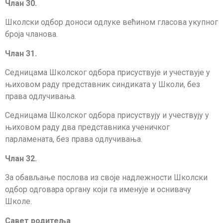
Члан 30.
Школски одбор доноси одлуке већином гласова укупног
броја чланова.
Члан 31.
Седницама Школског одбора присуствује и учествује у
њиховом раду представник синдиката у Школи, без
права одлучивања.
Седницама Школског одбора присуствују и учествују у
њиховом раду два представника ученичког
парламената, без права одлучивања.
Члан
3
2
.
За обављање послова из своје надлежности Школски
одбор одговара органу који га именује и оснивачу
Школе.
Савет родитеља