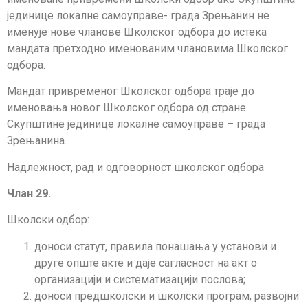
јединице локалне самоуправе- града Зрењанин не
именује нове чланове Школског одбора до истека
мандата претходно именованим члановима Школског
одбора.
Мандат привременог Школског одбора траје до
именовања новог Школског одбора од стране
Скупштине јединице локалне самоуправе – града
Зрењанина.
Надлежност, рад и одговорност школског одбора
Члан 2
9
.
Школски одбор:
доноси статут, правила понашања у установи и
друге опште акте и даје сагласност на акт о
организацији и систематизацији послова;
доноси предшколски и школски програм, развојни