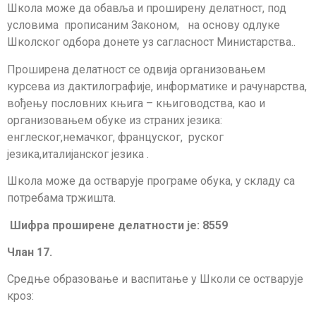
Школа може да обавља и проширену делатност, под
условима прописаним Законом,
на основу одлуке
Школског одбора донете уз сагласност Министарства..
Проширена делатност се одвија организовањем
курсевa из дактилографије, информатике и рачунарства,
вођењу пословних књига – књиговодства, као и
организовањем обуке из страних језика:
енглеског,немачког, француског, руског
језика,италијанског језика .
Школа може да остварује програме обука, у складу са
потребама тржишта.
Шифра проширене делатности је: 8559
Члан 17.
Средње образовање и васпитање у Школи се остварује
кроз: