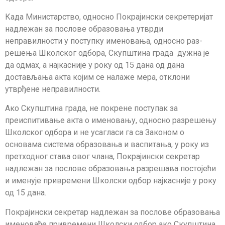
Када Mинистарство, односно Покрајински секретеријат
надлежан за послове образовања утврди
неправилности у поступку именовања, односно раз­
решења Школског одбора, Скупштина града дужна је
да одмах, а најкасније у року од 15 дана од дана
достављања акта којим се налаже мера, отклони
утврђене неправилности.
Ако Скупштина града, не покрене поступак за
преиспитивање акта о именовању, односно разрешењу
Школског одбора и не усаг­ла­си га са Законом о
основама система образовања и васпитања, у року из
претходног ста­ва овог члана, Покрајински секретар
надлежан за послове образовања разрешава постојећи
и именује привремени Школски одбор најкасније у року
од 15 дана.
Покрајински секретар надлежан за послове образовања
именоваће привремени Школски одбор ако Скупштина