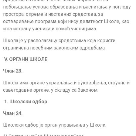
побољшање услова образовања и васпитања у погледу
простора, опреме и наставних средстава, за
остваривање про­грама који нису делатност Школе, као
и за исхрану ученика и помоћ ученицима.
Школа је у располагању средствима која користи
ограничена посебним закон­ским одредбама.
V
. ОРГАНИ ШКОЛЕ
Члан
2
3
.
Школа има органе управљања и руковођења, стручне и
саветодавне органе, у складу са Законом.
1
. Школски одбор
Члан 24.
Школски одбор је орган управљања у Школи.