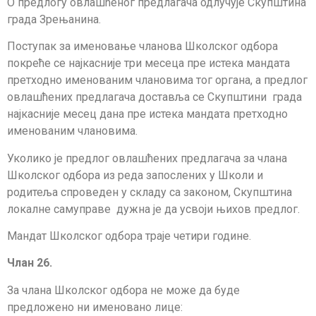
О предлогу овлашћеног предлагача одлучује Скупштина
града Зрењанина.
Поступак за именовање чланова Школског одбора
покреће се најкасније три месеца пре истека мандата
претходно именованим члановима тог органа, а предлог
овлашћених предлагача доставља се Скупштини града
најкасније месец дана пре истека мандата претходно
именованим члановима.
Уколико је предлог овлашћених предлагача за члана
Школског одбора из реда запослених у Школи и
родитеља спроведен у складу са законом, Скупштина
локалне самуправе дужна је да усвоји њихов предлог.
Мандат Школског одбора траје четири године.
Члан 26.
За члана Школског одбора не може да буде
предложено ни именовано лице: