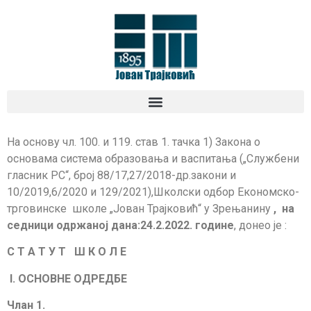
На основу чл. 100. и 119. став 1. тачка 1) Закона о
основама система обра­зо­вања и васпитања („Службени
гласник РС“, број 88/17,27/2018-др.закони и
10/2019,6/2020 и 129/2021),Школски одбор Економско-
трговинске школе „Јован Трајковић“ у Зрењанину
,
на
седници одржаној дана:
24.2.
2022. године
, донео је :
С Т А Т У Т
Ш К О Л Е
I
. ОСНОВНЕ ОДРЕДБЕ
Члан 1.