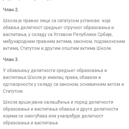
Члан 2.
Школа је правно лице са сататусом установе која
обавља делатност средњег стручног образовања и
васпитања, у складу са Уставом Републике Србије,
међународним правним актима, законом, подза­кон­ским
актима, Статутом и другим општим актима Школе.
Члан 3.
У обављању делатности средњег образовања и
васпитања Школа је ималац права, обавеза и
одговорности у складу са законом, оснивачким актом и
Статутом.
Школа врши јавна овлашћења и поред делатности
образовања и васпитања обавља и друге делатности
којима се омогућава или унапређује делатност
образовања и васпитања.