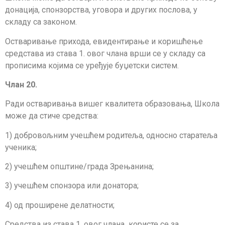
донација, спонзорства, уговора и других послова, у
складу са законом.
Остваривање прихода, евидентирање и коришћење
средстава из става 1. овог члана врши се у складу са
прописима којима се уређује буџетски систем.
Члан 20.
Ради остваривања вишег квалитета образовања, Школа
може да стиче средства:
1) добровољним учешћем родитеља, односно старатеља
ученика;
2) учешћем општине/града Зрењанина;
3) учешћем спонзора или донатора;
4) од проширене делатности;
Средства из става 1. овог члана користе се за