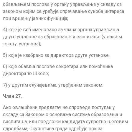
обављањем послова у органу управљања у складу са
законом којим се уређује спречавање сукоба интереса
при вршењу јавних функција;
4) које је већ именовано за члана органа управљања
друге установе за обра­зо­вање и васпитање (у даљем
тексту: установа);
5) које је изабрано за директора друге установе;
6) које обавља послове секретара или помоћника
директора те Школе;
7) у другим случајевима, утврђеним законом.
Члан 27.
Ако овлашћени предлагач не спроведе поступак у
складу са Законом о основа­ма система образовања и
васпитања, или предложи кандидата супротно његовим
од­ред­ба­ма, Скупштина града одређује рок за