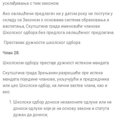
усклађивање с тим законом.
Ако овлашћени предлагач ни у датом року не поступи у
складу са Законом о основама система образовања и
васпитања, Скупштина града именоваће чланове
Школског одбора без предлога овлашћеног предлагача.
Престанак дужности школског одбора
Члан 28.
Школском одбору престаје дужност истеком мандата.
Скупштина града Зрењанин разрешиће пре истека
мандата поједине чланове, укључујући и председника
или цео Школски одбор, на лични захтев члана, као и
ако:
Школски одбор доноси незаконите одлуке или не
доноси одлуке које је на основу закона и статута
дужан да доноси;