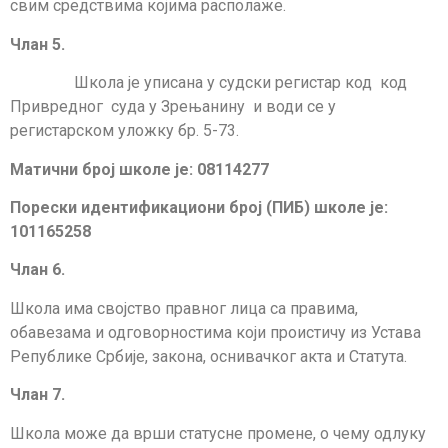
свим средствима којима располаже.
Члан 5.
Школа је уписана у судски регистар код код
Привредног суда у Зрењанину и води се у
регистарском уложку бр. 5-73.
Матични број школе је: 08114277
Порески идентификациони број (ПИБ) школе је:
101165258
Члан 6.
Школа има својство правног лица са правима,
обавезама и одговорностима који проистичу из Устава
Републике Србије, закона, оснивачког акта и Статута.
Члан 7.
Школа може да врши статусне промене, о чему одлуку