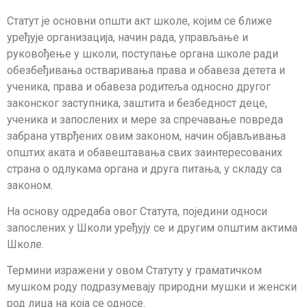
Статут је основни општи акт школе, којим се ближе
уређује организација, начин рада, управљање и
руковођење у школи, поступање органа школе ради
обезбеђивања остваривања права и обавеза детета и
ученика, права и обавеза родитеља односно другог
законског заступника, заштита и безбедност деце,
ученика и запослених и мере за спречавање повреда
забрана утврђених овим законом, начин објављивања
општих аката и обавештавања свих заинтересованих
страна о одлукама органа и друга питања, у складу са
законом.
На основу одредаба овог Статута, поједини односи
запослених у Школи уређују се и другим општим актима
Школе.
Термини изражени у овом Статуту у граматичком
мушком роду подразумевају природни мушки и женски
род лица на која се односе.