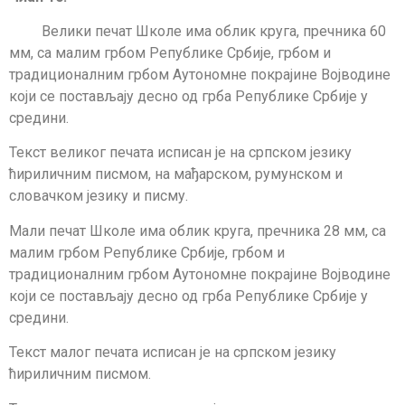
Велики печат Школе има облик круга, пречника 60
мм, са малим грбом Републике Србије, грбом и
традиционалним грбом Аутономне покрајине Војводине
који се постављају десно од грба Републике Србије у
средини.
Текст великог печата исписан је на српском језику
ћириличним писмом, на мађарском, румунском и
словачком језику и писму.
Мали печат Школе има облик круга, пречника 28 мм, са
малим грбом Републике Србије, грбом и
традиционалним грбом Аутономне покрајине Војводине
који се постављају десно од грба Републике Србије у
средини.
Текст малог печата исписан је на српском језику
ћириличним писмом.