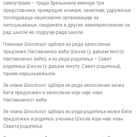
самоуправе – града Зрењанина именује три
представника: привредне коморе, занатлија, удружења
послодаваца националне организације за
запошљавање, синдиката и других заинтересованих за
рад школе из подручја рада школе.
Чланове Школског одбора из реда запослених
предлаже Наставничко веће Шко­ле (у даљем тексту:
Наставничко веће), а из реда родитеља – Савет
родитеља Шко­ле (у даљем тексту: Савет родитеља),
тајним изјашњавањем.
За члана Школског одбора из реда запослених може
бити предложен и запослени који није члан
Наставничког већа.
За члана Школског одбора из реда родитеља може бити
предложен и родитељ ученика Школе који није члан
Савета родитеља.