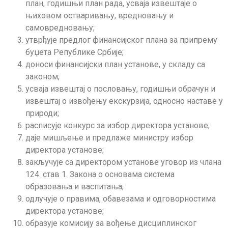
план, годишњи план рада, усваја извештаје о
њиховом остваривању, вредновању и
самовредновању;
утврђује предлог финансијског плана за припрему
буџета Републике Србије;
доноси финансијски план установе, у складу са
законом;
усваја извештај о пословању, годишњи обрачун и
извештај о извођењу екскурзија, односно наставе у
природи;
расписује конкурс за избор директора установе;
даје мишљење и предлаже министру избор
директора установе;
закључује са директором установе уговор из члана
124. став 1. Закона о основама система
образовања и васпитања;
одлучује о правима, обавезама и одговорностима
директора установе;
образује комисију за вођење дисциплинског