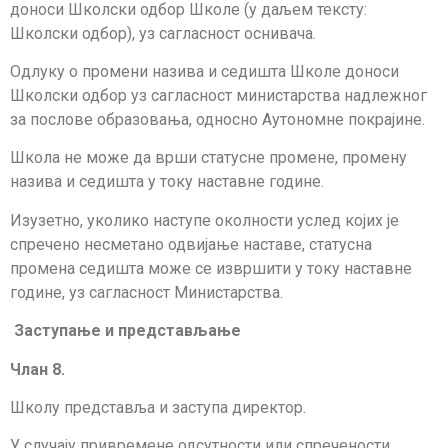
доноси Школски одбор Школе (у даљем тексту:
Школски одбор), уз сагласност оснивача.
Одлуку о промени назива и седишта Школе доноси
Школски одбор уз сагласност министарства надлежног
за послове образовања, односно Аутономне покрајине.
Школа не може да врши статусне промене, промену
назива и седишта у току наставне године.
Изузетно, уколико наступе околности услед којих је
спречено несметано одви­јање наставе, статусна
промена седишта може се извршити у току наставне
године, уз сагласност Министарства.
Заступање и представљање
Члан 8.
Школу представља и заступа директор.
У случају привремене одсутности или спречености