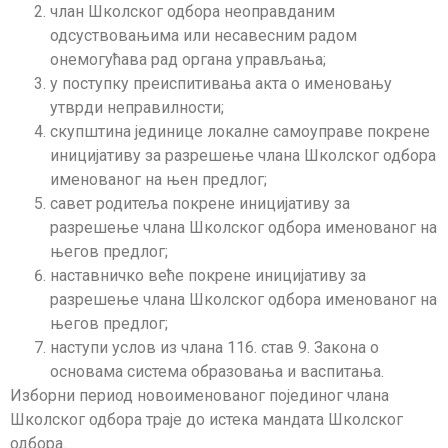
члан Школског одбора неоправданим
одсуствовањима или несавесним радом
онемогућава рад органа управљања;
у поступку преиспитивања акта о именовању
утврди неправилности;
скупштина јединице локалне самоуправе покрене
иницијативу за разрешење члана Школског одбора
именованог на њен предлог;
савет родитеља покрене иницијативу за
разрешење члана Школског одбора именованог на
његов предлог;
наставничко веће покрене иницијативу за
разрешење члана Школског одбора именованог на
његов предлог;
наступи услов из члана 116. став 9. Закона о
основама система образовања и васпитања.
Изборни период новоименованог појединог члана
Школског одбора траје до истека мандата Школског
одбора.