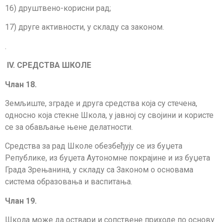
16) друштвено-корисни рад;
17) друге активности, у складу са законом.
.
IV
. СРЕДСТВА ШКОЛЕ
Члан 1
8
.
Земљиште, зграде и друга средства која су стечена,
односно која стекне Шко­ла, у јавној су својини и користе
се за обављање њене делатности.
Средства за рад Школе обезбеђују се из буџета
Републике, из буџета Аутоном­не покрајине и из буџета
Града Зрењанина, у складу са Законом о основама
система образовања и васпитања.
Члан 19.
Школа може да оствари и сопствене приходе по основу