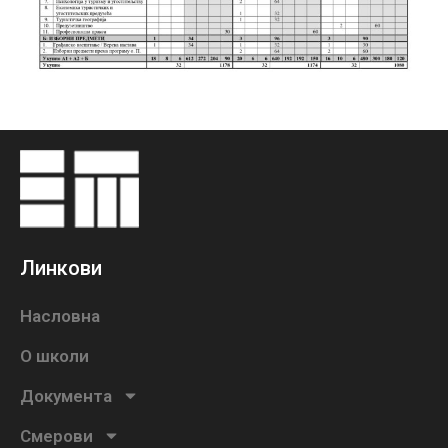
Линкови
Насловна
О школи
Документа
Смерови